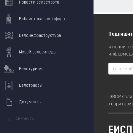
Новости велоспорта
Библиотека велосферы
Подпишит
Велоинфраструктура
и начните
Музей велосипеда
информаци
Велотуризм
Велотрассы
ФВСР явля
Документы
территори
Свернуть
ЕИСП