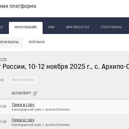
вная платформа
ЕК
МАУНТИНБАЙК
BMX
BMX FREESTYLE
СПОРТСМЕНЫ
РЕЗУЛЬТАТЫ
РЕЙТИНГИ
2025
России, 10-12 ноября 2025 г., с. Архипо
вка
Маунтинбайк
ВЕЛОСПОРТ
Гонка в гору
11:00
Краснодарский край, с. Архипо-Осиповка
Гонка в гору
11:04
Краснодарский край, с. Архипо-Осиповка