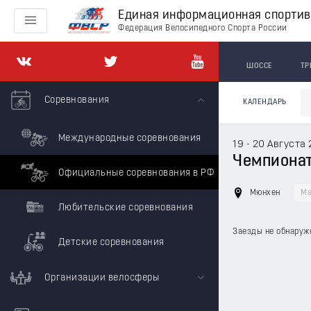
Единая информационная спорти
Федерация Велосипедного Спорта России
ШОССЕ
ТР
Соревнования
КАЛЕНДАРЬ
Международные соревнования
19 - 20 Августа
Чемпионат
Официальные соревнования в РФ
Мюнхен
Ма
Любительские соревнования
Заезды не обнаруж
Детские соревнования
Организации велосферы