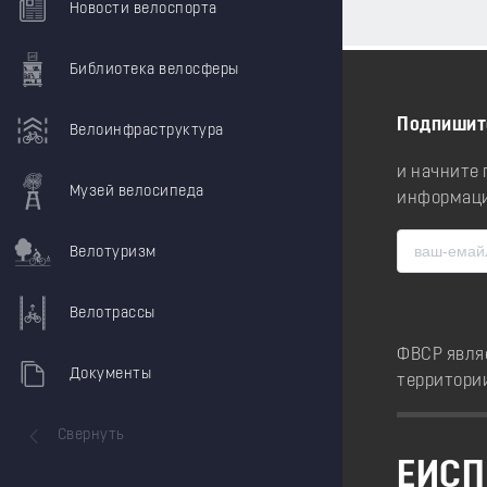
Новости велоспорта
Библиотека велосферы
Подпишит
Велоинфраструктура
и начните
Музей велосипеда
информаци
Велотуризм
Велотрассы
ФВСР явля
Документы
территори
Свернуть
ЕИСП