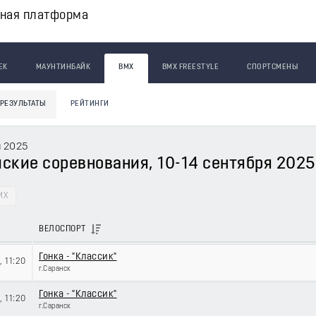
вная платформа
ЕК
МАУНТИНБАЙК
BMX
BMX FREESTYLE
СПОРТСМЕНЫ
РЕЗУЛЬТАТЫ
РЕЙТИНГИ
я 2025
кие соревнования, 10-14 сентября 2025 г
MX
ВЕЛОСПОРТ
Гонка - "Классик"
5
, 11:20
г.Саранск
Гонка - "Классик"
5
, 11:20
г.Саранск