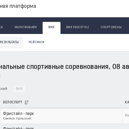
вная платформа
ЕК
МАУНТИНБАЙК
BMX
BMX FREESTYLE
СПОРТСМЕНЫ
РЕЗУЛЬТАТЫ
РЕЙТИНГИ
1
альные спортивные соревнования, 08 авгу
й
ьский
BMX
ВЕЛОСПОРТ
К
Фристайл - парк
Ме
Каменск-Уральский