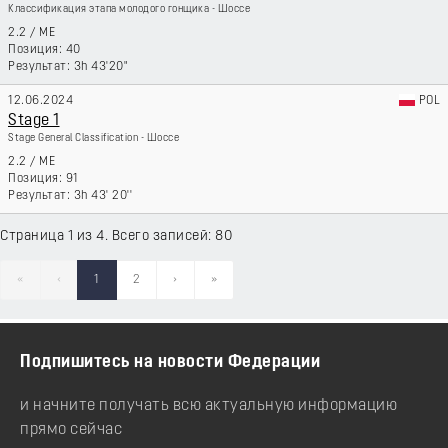
Классификация этапа молодого гонщика - Шоссе
2.2
/
ME
40
3h 43'20"
12.06.2024
POL
Stage 1
Stage General Classification - Шоссе
2.2
/
ME
91
3h 43' 20''
Страница 1 из 4. Всего записей: 80
«
‹
1
2
›
»
Подпишитесь на новости Федерации
и начните получать всю актуальную информацию
прямо сейчас