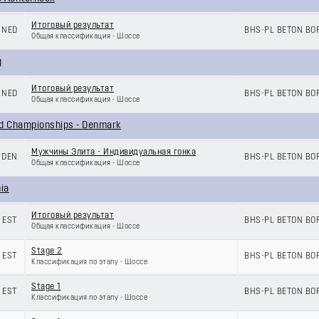
Итоговый результат
NED
BHS-PL BETON B
Общая классификация - Шоссе
g
Итоговый результат
NED
BHS-PL BETON B
Общая классификация - Шоссе
ad Championships - Denmark
Мужчины Элита - Индивидуальная гонка
DEN
BHS-PL BETON B
Общая классификация - Шоссе
nia
Итоговый результат
EST
BHS-PL BETON B
Общая классификация - Шоссе
Stage 2
EST
BHS-PL BETON B
Классификация по этапу - Шоссе
Stage 1
EST
BHS-PL BETON B
Классификация по этапу - Шоссе