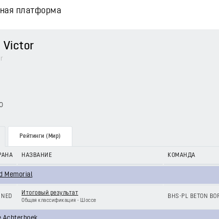
вная платформа
Victor
r
0
Рейтинги (Мир)
РАНА
НАЗВАНИЕ
КОМАНДА
d Memorial
Итоговый результат
NED
BHS-PL BETON B
Общая классификация - Шоссе
e Achterhoek