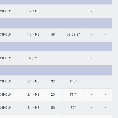
ORNHOLM
1.2
/
ME
-
-
DNF
-
ORNHOLM
1.2
/
ME
48
03:53:37
-
-
ORNHOLM
CN
/
ME
-
-
DNF
-
ORNHOLM
2.1
/
ME
32
1'43''
-
-
ORNHOLM
2.1
/
ME
25
1'14''
-
-
ORNHOLM
2.1
/
ME
50
32''
-
-