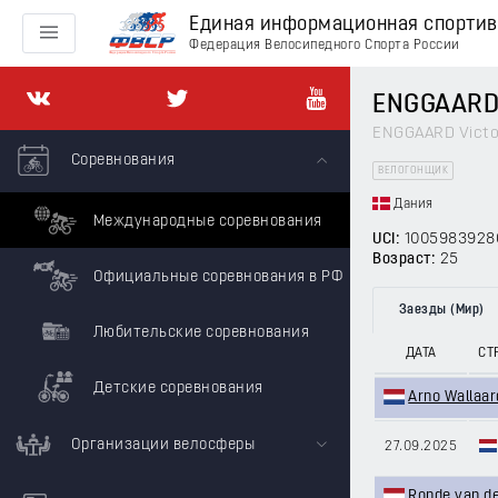
Единая информационная спорти
Федерация Велосипедного Спорта России
ENGGAARD 
ENGGAARD Victo
Соревнования
ВЕЛОГОНЩИК
Дания
Международные соревнования
UCI:
1005983928
Возраст:
25
Официальные соревнования в РФ
Заезды (Мир)
Любительские соревнования
ДАТА
СТ
Детские соревнования
Arno Wallaar
Организации велосферы
27.09.2025
Ronde van d