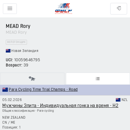
MEAD Rory
MEAD Rory
ВЕЛОГОНЩИК
Новая Зеландия
UCI:
10059646795
Возраст:
39
Para Cycling Time Trial Champs - Road
05.02.2026
NZL
Мужчины Элита - Индивидуальная гонка на время - H2
Общая классификация - Para-cycling
NEW ZEALAND
CN
/
ME
1