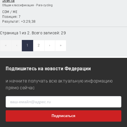
Элита
Общая классификация - Para-cycling
CDM
/
ME
7
+3:29,38
Страница 1 из 2. Всего записей: 29
«
‹
1
2
›
»
Подпишитесь на новости Федерации
и начните получать всю актуальную информацию
прямо сейчас