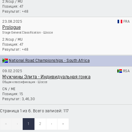
2.Ncup
/
MU
47
+48
23.08.2025
FRA
Prologue
Stage General Classification - Шоссе
2.Ncup
/
MU
47
+48
National Road Championships - South Africa
09.02.2025
RSA
Мужчины Элита - Индивидуальная гонка
Общая классификация - Шоссе
CN
/
ME
15
3,46,30
Страница 1 из 6. Всего записей: 117
«
‹
1
2
›
»