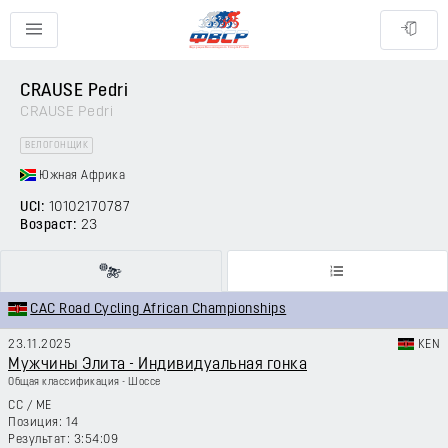
CRAUSE Pedri
CRAUSE Pedri
ВЕЛОГОНЩИК
Южная Африка
UCI:
10102170787
Возраст:
23
CAC Road Cycling African Championships
23.11.2025
KEN
Мужчины Элита - Индивидуальная гонка
Общая классификация - Шоссе
CC
/
ME
14
3:54:09