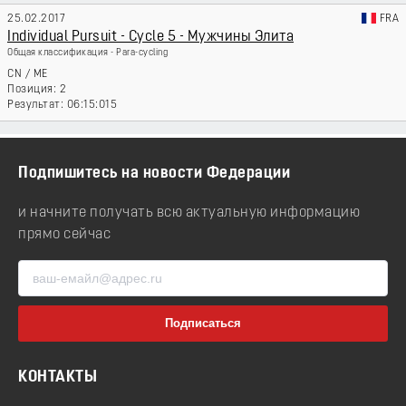
25.02.2017
FRA
Individual Pursuit - Cycle 5 - Мужчины Элита
Общая классификация - Para-cycling
CN
/
ME
2
06:15:015
Подпишитесь на новости Федерации
и начните получать всю актуальную информацию
прямо сейчас
КОНТАКТЫ