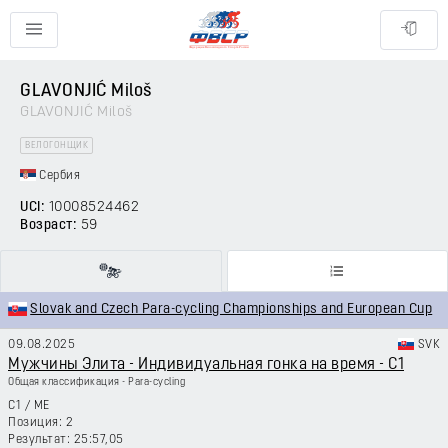
GLAVONJIĆ Miloš
GLAVONJIĆ Miloš
ВЕЛОГОНЩИК
Сербия
UCI:
10008524462
Возраст:
59
Slovak and Czech Para-cycling Championships and European Cup
09.08.2025
SVK
Мужчины Элита - Индивидуальная гонка на время - C1
Общая классификация - Para-cycling
C1
/
ME
2
25:57,05