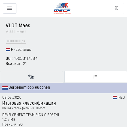
VLOT Mees
VLOT Mees
ВЕЛОГОНЩИК
Нидерланды
UCI:
10053117584
Возраст:
21
Dorpenomloop Rucphen
08.03.2026
NED
Итоговая классификация
Общая классификация - Шоссе
DEVELOPMENT TEAM PICNIC POSTNL
1.2
/
ME
96