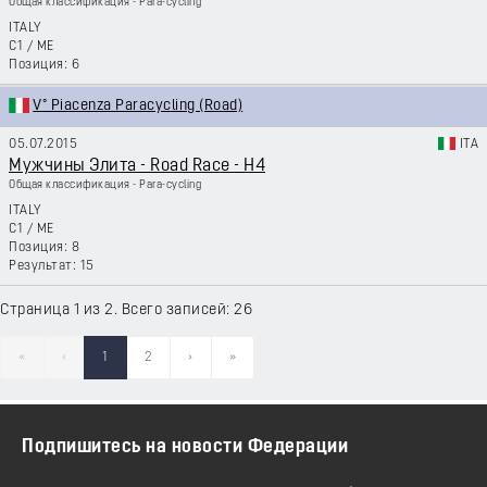
Общая классификация - Para-cycling
ITALY
C1
/
ME
6
V° Piacenza Paracycling (Road)
05.07.2015
ITA
Мужчины Элита - Road Race - H4
Общая классификация - Para-cycling
ITALY
C1
/
ME
8
15
Страница 1 из 2. Всего записей: 26
«
‹
1
2
›
»
Подпишитесь на новости Федерации