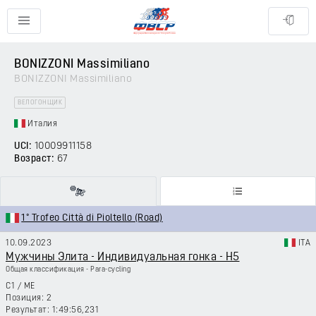
BONIZZONI Massimiliano
BONIZZONI Massimiliano
ВЕЛОГОНЩИК
Италия
UCI:
10009911158
Возраст:
67
1° Trofeo Città di Pioltello (Road)
10.09.2023
ITA
Мужчины Элита - Индивидуальная гонка - H5
Общая классификация - Para-cycling
C1
/
ME
2
1:49:56,231