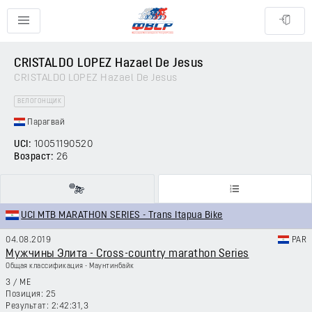
CRISTALDO LOPEZ Hazael De Jesus
CRISTALDO LOPEZ Hazael De Jesus
ВЕЛОГОНЩИК
Парагвай
UCI:
10051190520
Возраст:
26
UCI MTB MARATHON SERIES - Trans Itapua Bike
04.08.2019
PAR
Мужчины Элита - Cross-country marathon Series
Общая классификация - Маунтинбайк
3
/
ME
25
2:42:31,3