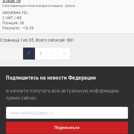
Stage 18
Классификация этапа молодого гонщика - Шоссе
GROUPAMA-FDJ
2.UWT
/
ME
26
+16:29
Страница 1 из 35. Всего записей: 681
«
‹
1
2
›
»
Подпишитесь на новости Федерации
и начните получать всю актуальную информацию
прямо сейчас