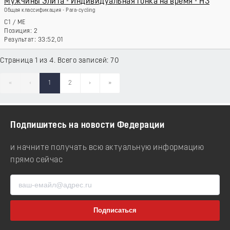
Мужчины Элита - Индивидуальная гонка на время - H3
Общая классификация - Para-cycling
C1
/
ME
2
33:52,01
Страница 1 из 4. Всего записей: 70
«
‹
1
2
›
»
Подпишитесь на новости Федерации
и начните получать всю актуальную информацию
прямо сейчас