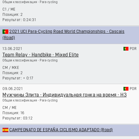
Общая классификация - Para-cycling
C1
/
ME
2
0:24:31
2021 UCI Para-Cycling Road World Championships - Cascais
(Road)
13.06.2021
POR
Team Relay - Handbike - Mixed Elite
Общая классификация - Para-cycling
CM
/
MXE
2
+ 0:17
09.06.2021
POR
Мужчины Элита - Индивидуальная гонка на время - H3
Общая классификация - Para-cycling
CM
/
ME
16
03:12
CAMPEONATO DE ESPAÑA CICLISMO ADAPTADO (Road)