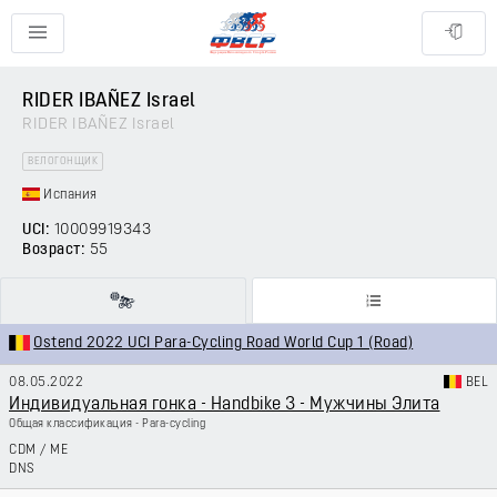
RIDER IBAÑEZ Israel
RIDER IBAÑEZ Israel
ВЕЛОГОНЩИК
Испания
UCI:
10009919343
Возраст:
55
Ostend 2022 UCI Para-Cycling Road World Cup 1 (Road)
08.05.2022
BEL
Индивидуальная гонка - Handbike 3 - Мужчины Элита
Общая классификация - Para-cycling
CDM
/
ME
DNS