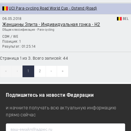
UCI Para-cycling Road World Cup - Ostend (Road)
06.05.2018
BEL
Женщины Элита - Индивидуальная гонка - H2
Общая классификация - Para-cycling
CDM
/
WE
1
01:25:14
Страница 1 из 3. Всего записей: 44
«
‹
1
2
›
»
Подпишитесь на новости Федерации
и начните получать всю актуальную информацию
прямо сейчас