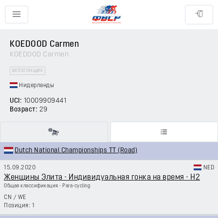
KOEDOOD Carmen
KOEDOOD Carmen
ВЕЛОГОНЩИК
Нидерланды
UCI:
10009909441
Возраст:
29
Dutch National Championships TT (Road)
15.09.2020
NED
Женщины Элита - Индивидуальная гонка на время - H2
Общая классификация - Para-cycling
CN
/
WE
1