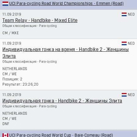
UCI Para-cycling Road World Championships - Emmen (Road)
11.09.2019
NED
Team Relay - Handbike - Mixed Elite
Общая классификация - Para-cycling
CM
/
MXE
11.09.2019
NED
Индивидуальная гонка на время - Handbike 2 - Женщины
Элита
Общая классификация - Para-cycling
NETHERLANDS
CM
/
WE
2
23:26,20
11.09.2019
NED
Индивидуальная гонка - Handbike 2 - Женщины Элита
Общая классификация - Para-cycling
NETHERLANDS
CM
/
WE
DNF
UCI Para-cycling Road World Cup - Baie-Comeau (Road)