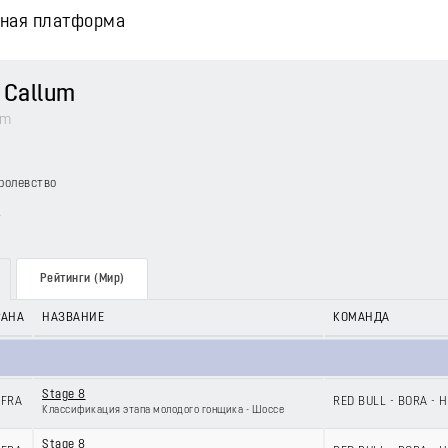
вная платформа
 Callum
um
ролевство
5
Рейтинги (Мир)
РАНА
НАЗВАНИЕ
КОМАНДА
Stage 8
FRA
RED BULL - BORA -
Классификация этапа молодого гонщика - Шоссе
Stage 8