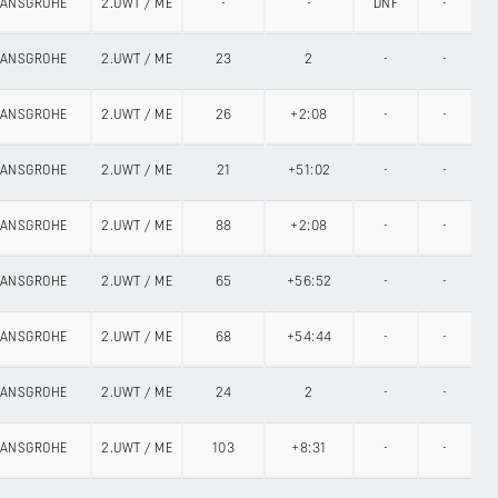
 HANSGROHE
2.UWT
/
ME
-
-
DNF
-
 HANSGROHE
2.UWT
/
ME
23
2
-
-
 HANSGROHE
2.UWT
/
ME
26
+2:08
-
-
 HANSGROHE
2.UWT
/
ME
21
+51:02
-
-
 HANSGROHE
2.UWT
/
ME
88
+2:08
-
-
 HANSGROHE
2.UWT
/
ME
65
+56:52
-
-
 HANSGROHE
2.UWT
/
ME
68
+54:44
-
-
 HANSGROHE
2.UWT
/
ME
24
2
-
-
 HANSGROHE
2.UWT
/
ME
103
+8:31
-
-