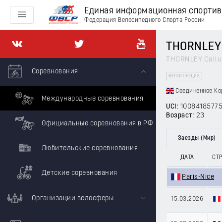
Единая информационная спорти
Федерация Велосипедного Спорта России
THORNLEY
THORNLEY Call
Соревнования
ВЕЛОГОНЩИК
Соединенное Ко
Международные соревнования
UCI:
1008418577
Возраст:
23
Официальные соревнования в РФ
Заезды (Мир)
Любительские соревнования
ДАТА
СТ
Детские соревнования
Paris-Nice
Организации велосферы
15.03.2026