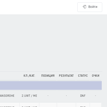
Войти
КЛ./КАТ.
ПОЗИЦИЯ
РЕЗУЛЬТАТ
СТАТУС
ОЧКИ
 HANSGROHE
2.UWT
/
ME
-
-
DNF
-