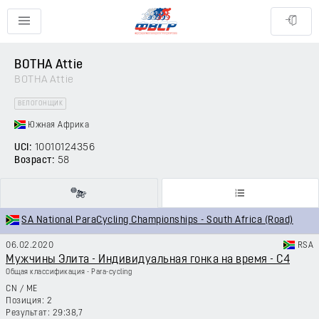
BOTHA Attie
BOTHA Attie
ВЕЛОГОНЩИК
Южная Африка
UCI:
10010124356
Возраст:
58
SA National ParaCycling Championships - South Africa (Road)
06.02.2020
RSA
Мужчины Элита - Индивидуальная гонка на время - C4
Общая классификация - Para-cycling
CN
/
ME
2
29:38,7