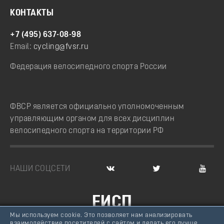
КОНТАКТЫ
+7 (495) 637-08-98
Email:
cycling@fvsr.ru
Федерация велосипедного спорта России
ФВСР является официально уполномоченным
управляющим органом для всех дисциплин
велосипедного спорта на территории РФ
НАШИ СОЦСЕТИ
ЕИСП
Мы используем cookie. Это позволяет нам анализировать
ВЕЛОСПОРТ РОССИИ
взаимодействие посетителей с сайтом и делать его лучше.