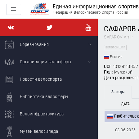
Единая информационная спорти
Федерация Велосипедного Спорта России
САФАРОВ 
SAFAROV Amir
Соревнования
ВЕЛОГОНЩИК
Россия
Организации велосферы
UCI:
10129113852
Пол:
Мужской
Дата рождения:
Новости велоспорта
Заезды
Библиотека велосферы
ДАТА
Велоинфраструктура
Любительска
03.06.2025
Музей велосипеда