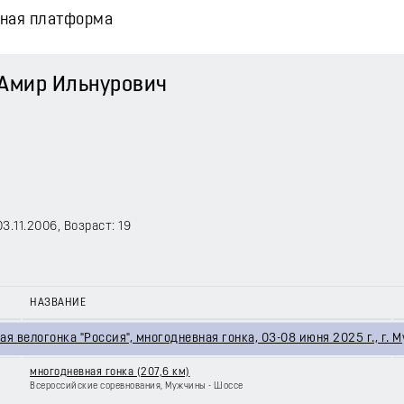
вная платформа
Амир Ильнурович
03.11.2006
, Возраст: 19
НАЗВАНИЕ
я велогонка "Россия", многодневная гонка, 03-08 июня 2025 г., г. М
многодневная гонка (207,6 км)
Всероссийские соревнования, Мужчины - Шоссе