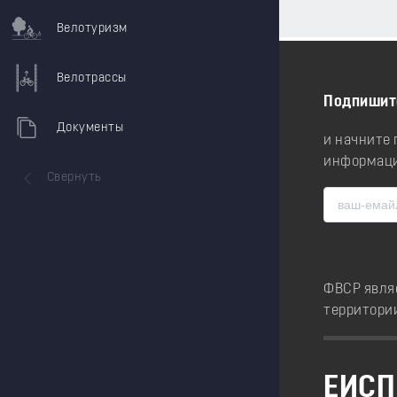
Велотуризм
Велотрассы
Подпишит
Документы
и начните
информаци
Свернуть
ФВСР явля
территори
ЕИСП