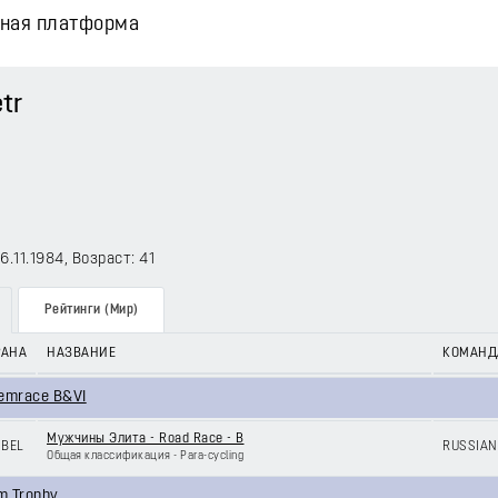
вная платформа
tr
16.11.1984
, Возраст: 41
Рейтинги (Мир)
РАНА
НАЗВАНИЕ
КОМАНД
demrace B&VI
Мужчины Элита - Road Race - B
BEL
RUSSIAN
Общая классификация - Para-cycling
m Trophy