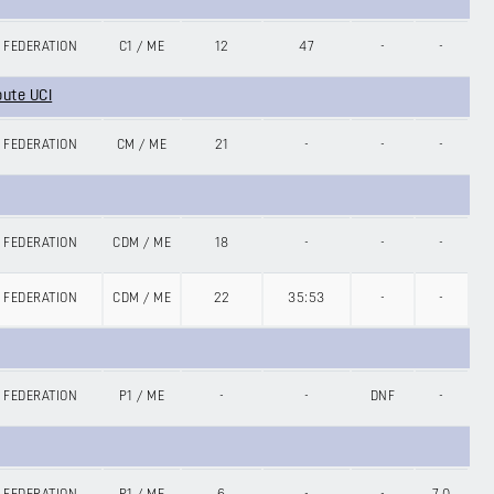
 FEDERATION
C1
/
ME
12
47
-
-
oute UCI
 FEDERATION
CM
/
ME
21
-
-
-
 FEDERATION
CDM
/
ME
18
-
-
-
 FEDERATION
CDM
/
ME
22
35:53
-
-
 FEDERATION
P1
/
ME
-
-
DNF
-