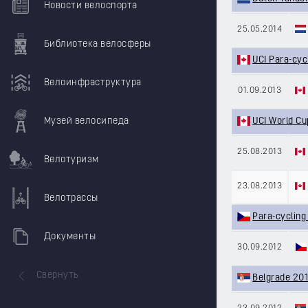
Новости велоспорта
25.05.2014
Библиотека велосферы
UCI Para-cyc
Велоинфраструктура
01.09.2013
UCI World Cu
Музей велосипеда
25.08.2013
Велотуризм
23.08.2013
Велотрассы
Para-cycling
Документы
30.09.2012
Свернуть
Belgrade 201