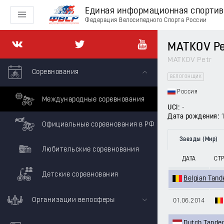
Единая информационная спорти
Федерация Велосипедного Спорта России
MATKOV Pe
MATKOV Petr
Соревнования
ВЕЛОГОНЩИК
Россия
Международные соревнования
UCI:
-
Дата рождения:
Официальные соревнования в РФ
Заезды (Мир)
Любительские соревнования
ДАТА
СТ
Детские соревнования
Belgian Tan
Организации велосферы
01.06.2014
Dutch Tande