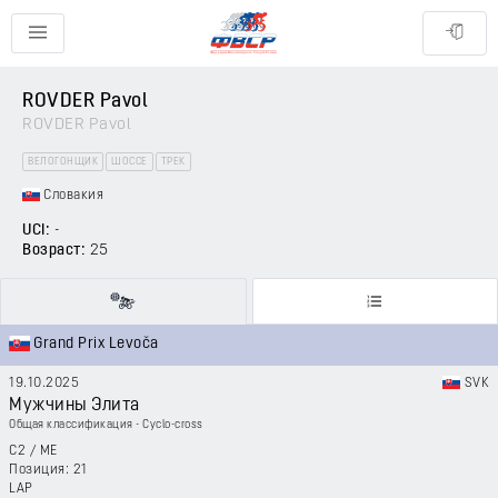
ROVDER Pavol
ROVDER Pavol
ВЕЛОГОНЩИК
ШОССЕ
ТРЕК
Словакия
UCI:
-
Возраст:
25
Grand Prix Levoča
19.10.2025
SVK
Мужчины Элита
Общая классификация - Cyclo-cross
C2
/
ME
21
LAP