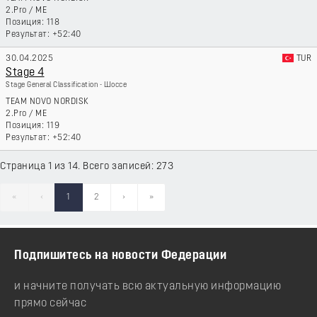
2.Pro
/
ME
118
+52:40
30.04.2025
TUR
Stage 4
Stage General Classification - Шоссе
TEAM NOVO NORDISK
2.Pro
/
ME
119
+52:40
Страница 1 из 14. Всего записей: 273
«
‹
1
2
›
»
Подпишитесь на новости Федерации
и начните получать всю актуальную информацию
прямо сейчас