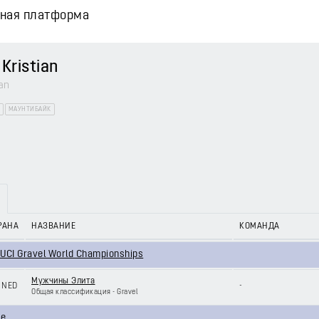
вная платформа
Kristian
an
МАУНТИБАЙК
РАНА
НАЗВАНИЕ
КОМАНДА
UCI Gravel World Championships
Мужчины Элита
NED
-
Общая классификация - Gravel
ie