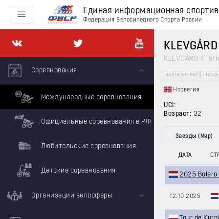
Единая информационная спорти
Федерация Велосипедного Спорта России
KLEVGÅRD 
KLEVGÅRD Kristi
Соревнования
ВЕЛОГОНЩИК
ШОССЕ
Норвегия
Международные соревнования
UCI:
-
Возраст:
32
Официальные соревнования в РФ
Заезды (Мир)
Любительские соревнования
ДАТА
СТ
Детские соревнования
2025 Bolero 
Организации велосферы
12.10.2025
Tour de Kurp