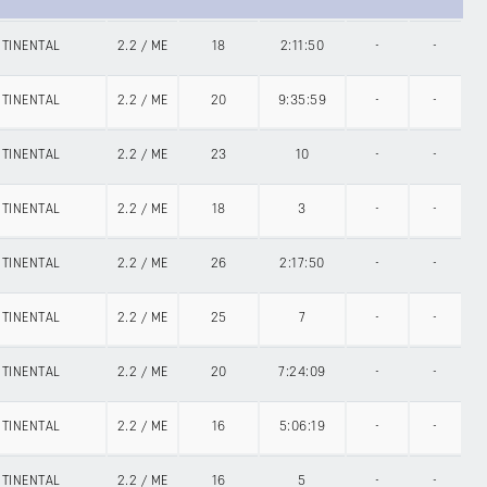
NTINENTAL
2.2
/
ME
18
2:11:50
-
-
NTINENTAL
2.2
/
ME
20
9:35:59
-
-
NTINENTAL
2.2
/
ME
23
10
-
-
NTINENTAL
2.2
/
ME
18
3
-
-
NTINENTAL
2.2
/
ME
26
2:17:50
-
-
NTINENTAL
2.2
/
ME
25
7
-
-
NTINENTAL
2.2
/
ME
20
7:24:09
-
-
NTINENTAL
2.2
/
ME
16
5:06:19
-
-
NTINENTAL
2.2
/
ME
16
5
-
-