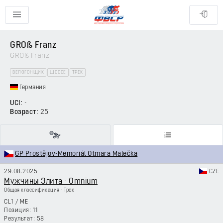
GROß Franz
GROß Franz
ВЕЛОГОНЩИК
ШОССЕ
ТРЕК
Германия
UCI:
-
Возраст:
25
GP Prostějov-Memoriál Otmara Malečka
29.08.2025
CZE
Мужчины Элита - Omnium
Общая классификация - Трек
CL1
/
ME
11
58