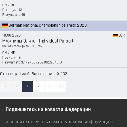
CN
/
ME
13
46
German National Championships Track 2023
18.06.2023
GER
Мужчины Элита - Individual Pursuit
Общая классификация - Трек
CN
/
ME
8
3,1797337962962964E-3
Страница 1 из 6. Всего записей: 102
«
‹
1
2
›
»
Подпишитесь на новости Федерации
и начните получать всю актуальную информацию