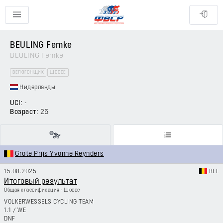
BEULING Femke
BEULING Femke
ВЕЛОГОНЩИК
ШОССЕ
Нидерланды
UCI:
-
Возраст:
26
Grote Prijs Yvonne Reynders
15.08.2025
BEL
Итоговый результат
Общая классификация - Шоссе
VOLKERWESSELS CYCLING TEAM
1.1
/
WE
DNF