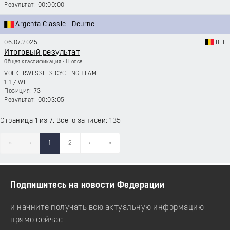
00:00:00
Argenta Classic - Deurne
06.07.2025
BEL
Итоговый результат
Общая классификация - Шоссе
VOLKERWESSELS CYCLING TEAM
1.1
/
WE
73
00:03:05
Страница 1 из 7. Всего записей: 135
«
‹
1
2
›
»
Подпишитесь на новости Федерации
и начните получать всю актуальную информацию
прямо сейчас