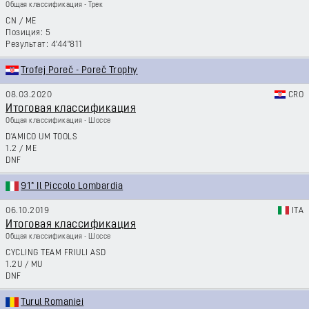
Общая классификация - Трек
CN
/
ME
5
4'44"811
Trofej Poreč - Poreč Trophy
08.03.2020
CRO
Итоговая классификация
Общая классификация - Шоссе
D'AMICO UM TOOLS
1.2
/
ME
DNF
91° Il Piccolo Lombardia
06.10.2019
ITA
Итоговая классификация
Общая классификация - Шоссе
CYCLING TEAM FRIULI ASD
1.2U
/
MU
DNF
Turul Romaniei