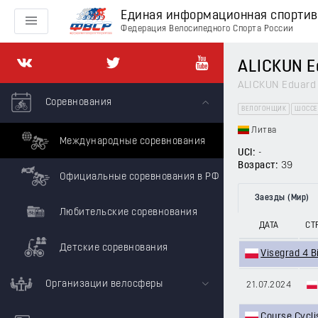
Единая информационная спорти
Федерация Велосипедного Спорта России
ALICKUN E
ALICKUN Eduard
Соревнования
ВЕЛОГОНЩИК
ШОССЕ
Литва
Международные соревнования
UCI:
-
Возраст:
39
Официальные соревнования в РФ
Заезды (Мир)
Любительские соревнования
ДАТА
СТ
Детские соревнования
Visegrad 4 B
Организации велосферы
21.07.2024
Course Cycli