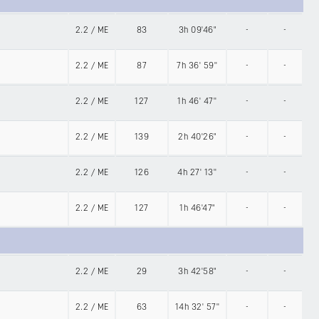
2.2
/
ME
83
3h 09'46"
-
-
2.2
/
ME
87
7h 36' 59''
-
-
2.2
/
ME
127
1h 46' 47''
-
-
2.2
/
ME
139
2h 40'26"
-
-
2.2
/
ME
126
4h 27' 13''
-
-
2.2
/
ME
127
1h 46'47"
-
-
2.2
/
ME
29
3h 42'58"
-
-
2.2
/
ME
63
14h 32' 57''
-
-