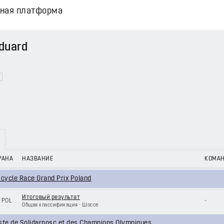
вная платформа
duard
РАНА
НАЗВАНИЕ
КОМА
icycle Race Grand Prix Poland
Итоговый результат
POL
-
Общая классификация - Шоссе
ste de Solidarnosc et des Champions Olympiques