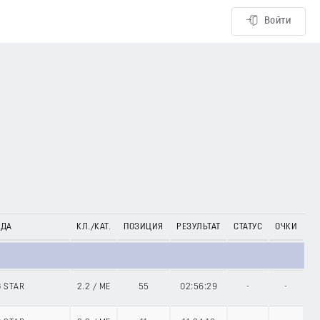
Войти
НДА
КЛ./КАТ.
ПОЗИЦИЯ
РЕЗУЛЬТАТ
СТАТУС
ОЧКИ
G STAR
2.2
/
ME
55
02:56:29
-
-