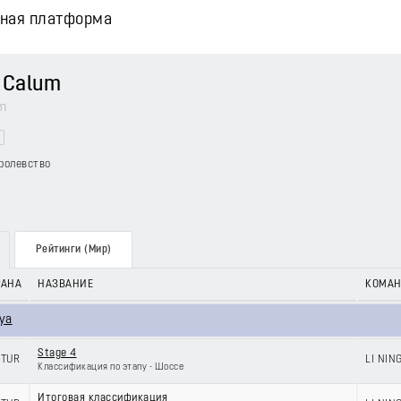
вная платформа
 Calum
m
ролевство
Рейтинги (Мир)
РАНА
НАЗВАНИЕ
КОМА
lya
Stage 4
TUR
LI NIN
Классификация по этапу - Шоссе
Итоговая классификация