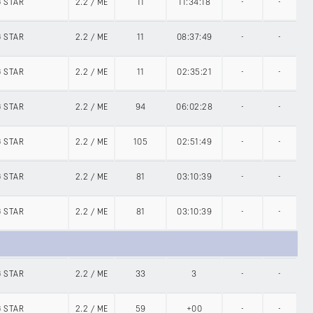
G STAR
2.2
/
ME
11
11:34:18
-
-
G STAR
2.2
/
ME
11
08:37:49
-
-
G STAR
2.2
/
ME
11
02:35:21
-
-
G STAR
2.2
/
ME
94
06:02:28
-
-
G STAR
2.2
/
ME
105
02:51:49
-
-
G STAR
2.2
/
ME
81
03:10:39
-
-
G STAR
2.2
/
ME
81
03:10:39
-
-
G STAR
2.2
/
ME
33
3
-
-
G STAR
2.2
/
ME
59
+00
-
-