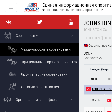
Единая информационная спорти
Федерация Велосипедного Спорта России
JOHNSTON
JOHNSTON Calu
Соревнования
ВЕЛОГОНЩИК
ШОССЕ
Соединенное Ко
Международные соревнования
UCI:
-
Возраст:
27
Официальные соревнования в РФ
Заезды (Мир)
Любительские соревнования
ДАТА
СТ
Детские соревнования
Tour of Anta
Организации велосферы
15.03.2026