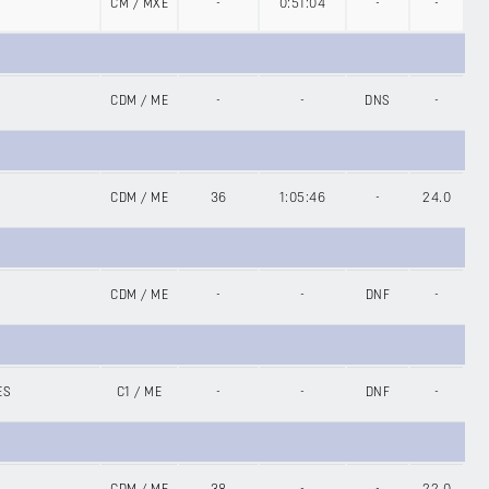
CM
/
MXE
-
0:51:04
-
-
CDM
/
ME
-
-
DNS
-
CDM
/
ME
36
1:05:46
-
24.0
CDM
/
ME
-
-
DNF
-
ES
C1
/
ME
-
-
DNF
-