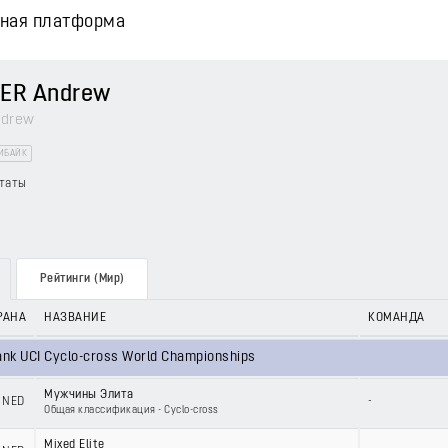
вная платформа
ER Andrew
drew
ИБАЙК
таты
Рейтинги (Мир)
РАНА
НАЗВАНИЕ
КОМАНДА
nk UCI Cyclo-cross World Championships
Мужчины Элита
NED
-
Общая классификация - Cyclo-cross
Mixed Elite