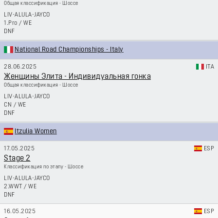
Общая классификация - Шоссе
LIV-ALULA-JAYCO
1.Pro
/
WE
DNF
National Road Championships - Italy
28.06.2025
ITA
Женщины Элита - Индивидуальная гонка
Общая классификация - Шоссе
LIV-ALULA-JAYCO
CN
/
WE
DNF
Itzulia Women
17.05.2025
ESP
Stage 2
Классификация по этапу - Шоссе
LIV-ALULA-JAYCO
2.WWT
/
WE
DNF
16.05.2025
ESP