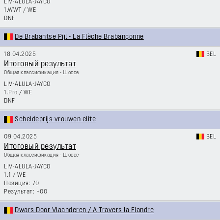
LIV-ALULA-JAYCO
1.WWT
/
WE
DNF
De Brabantse Pijl - La Flèche Brabançonne
18.04.2025
BEL
Итоговый результат
Общая классификация - Шоссе
LIV-ALULA-JAYCO
1.Pro
/
WE
DNF
Scheldeprijs vrouwen elite
09.04.2025
BEL
Итоговый результат
Общая классификация - Шоссе
LIV-ALULA-JAYCO
1.1
/
WE
70
+00
Dwars Door Vlaanderen / A Travers la Flandre