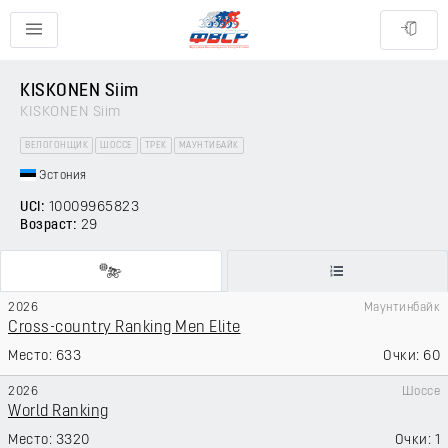
KISKONEN Siim
KISKONEN Siim
ВЕЛОГОНЩИК
ШОССЕ
ТРЕК
МАУНТИБАЙК
Эстония
UCI:
10009965823
Возраст:
29
2026
Маунтинбайк
Cross-country Ranking Men Elite
633
60
2026
Шоссе
World Ranking
3320
1