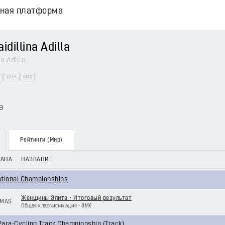
вная платформа
idillina Adilla
na Adilla
ТРЕК
BMX
9
Рейтинги (Мир)
РАНА
НАЗВАНИЕ
ational Championships
Женщины Элита - Итоговый результат
MAS
Общая классификация - BMX
ara-Cycling Track Championship (Track)