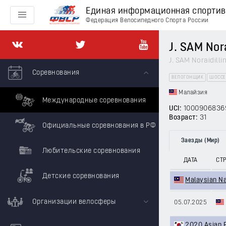
Единая информационная спорти
Федерация Велосипедного Спорта России
J. SAM Nora
J. SAM Noraidilli
Соревнования
ВЕЛОГОНЩИК
ШОССЕ
Малайзия
Международные соревнования
UCI:
1000906836
Возраст:
31
Официальные соревнования в РФ
Заезды (Мир)
Любительские соревнования
ДАТА
СТ
Детские соревнования
Malaysian N
Организации велосферы
05.07.2025
2020 Asian P