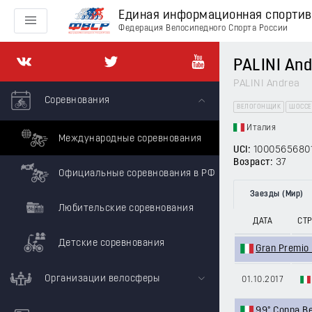
Единая информационная спорти
Федерация Велосипедного Спорта России
PALINI And
PALINI Andrea
Соревнования
ВЕЛОГОНЩИК
ШОССЕ
Италия
Международные соревнования
UCI:
1000565680
Возраст:
37
Официальные соревнования в РФ
Заезды (Мир)
Любительские соревнования
ДАТА
СТ
Детские соревнования
Gran Premio 
Организации велосферы
01.10.2017
99° Coppa Be