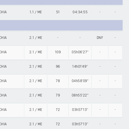
CHIA
1.1
/
ME
51
04:34:55
-
-
CHIA
2.1
/
ME
-
-
DNF
-
CHIA
2.1
/
ME
109
05h06'27''
-
-
CHIA
2.1
/
ME
96
14h01'49''
-
-
CHIA
2.1
/
ME
78
04h58'09''
-
-
CHIA
2.1
/
ME
79
08h55'22''
-
-
CHIA
2.1
/
ME
72
03h57'13''
-
-
CHIA
2.1
/
ME
72
03h57'13''
-
-