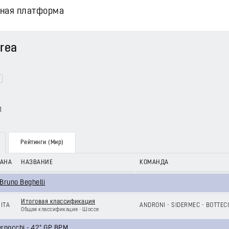
вная платформа
rea
1
Рейтинги (Мир)
РАНА
НАЗВАНИЕ
КОМАНДА
Bruno Beghelli
Итоговая классификация
ITA
ANDRONI - SIDERMEC - BOTTEC
Общая классификация - Шоссе
rnocchi - 42° GP BPM