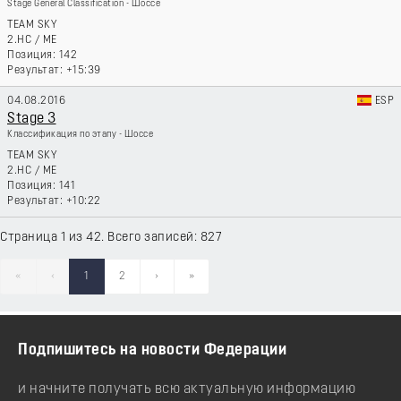
Stage General Classification - Шоссе
TEAM SKY
2.HC
/
ME
142
+15:39
04.08.2016
ESP
Stage 3
Классификация по этапу - Шоссе
TEAM SKY
2.HC
/
ME
141
+10:22
Страница 1 из 42. Всего записей: 827
«
‹
1
2
›
»
Подпишитесь на новости Федерации
и начните получать всю актуальную информацию