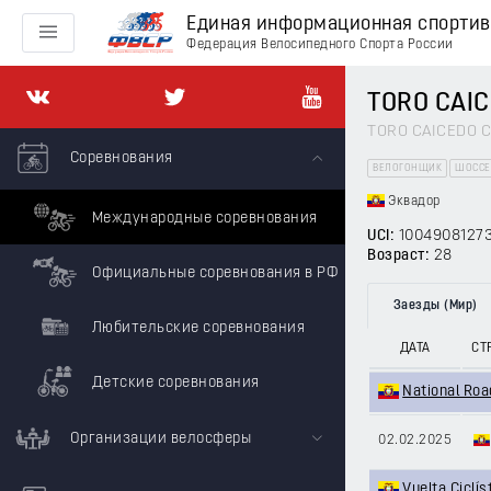
Единая информационная спорти
Федерация Велосипедного Спорта России
TORO CAICE
TORO CAICEDO Cr
Соревнования
ВЕЛОГОНЩИК
ШОССЕ
Эквадор
Международные соревнования
UCI:
1004908127
Возраст:
28
Официальные соревнования в РФ
Заезды (Мир)
Любительские соревнования
ДАТА
СТ
Детские соревнования
National Roa
Организации велосферы
02.02.2025
Vuelta Ciclís