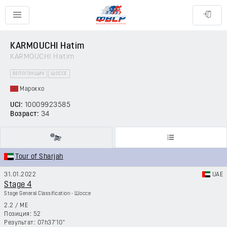
KARMOUCHI Hatim
KARMOUCHI Hatim
ВЕЛОГОНЩИК
ШОССЕ
Марокко
UCI:
10009923585
Возраст:
34
Tour of Sharjah
31.01.2022
UAE
Stage 4
Stage General Classification - Шоссе
2.2
/
ME
52
07h37'10''