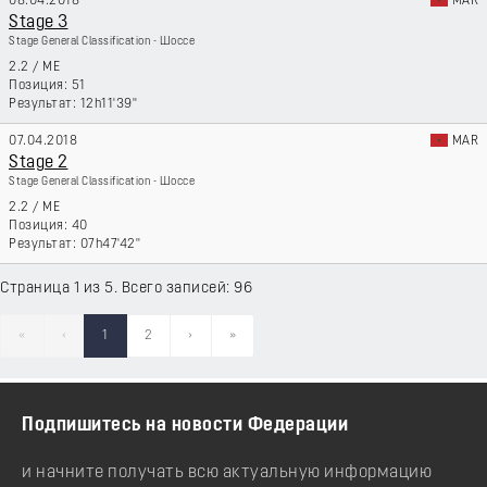
08.04.2018
MAR
Stage 3
Stage General Classification - Шоссе
2.2
/
ME
51
12h11'39''
07.04.2018
MAR
Stage 2
Stage General Classification - Шоссе
2.2
/
ME
40
07h47'42''
Страница 1 из 5. Всего записей: 96
«
‹
1
2
›
»
Подпишитесь на новости Федерации
и начните получать всю актуальную информацию