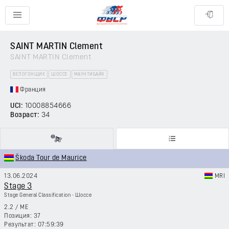
SAINT MARTIN Clement
SAINT MARTIN Clement
ВЕЛОГОНЩИК
ШОССЕ
МАУНТИБАЙК
Франция
UCI:
10008854666
Возраст:
34
Škoda Tour de Maurice
13.06.2024
MRI
Stage 3
Stage General Classification - Шоссе
2.2
/
ME
37
07:59:39