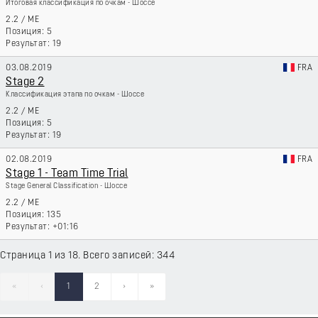
Итоговая классификация по очкам - Шоссе
2.2
/
ME
5
19
03.08.2019
FRA
Stage 2
Классификация этапа по очкам - Шоссе
2.2
/
ME
5
19
02.08.2019
FRA
Stage 1 - Team Time Trial
Stage General Classification - Шоссе
2.2
/
ME
135
+01:16
Страница 1 из 18. Всего записей: 344
«
‹
1
2
›
»