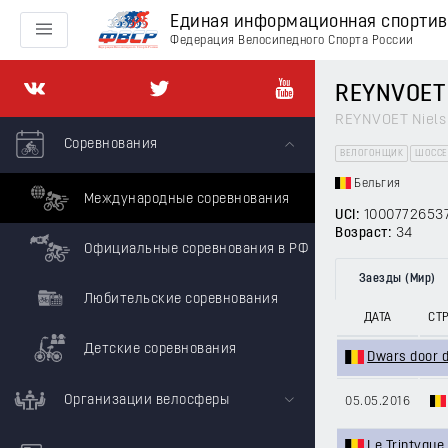
Единая информационная спорти
Федерация Велосипедного Спорта России
REYNVOET 
REYNVOET Niels
Соревнования
ВЕЛОГОНЩИК
ШОССЕ
Бельгия
Международные соревнования
UCI:
1000772653
Возраст:
34
Официальные соревнования в РФ
Заезды (Мир)
Любительские соревнования
ДАТА
СТ
Детские соревнования
Dwars door 
Организации велосферы
05.05.2016
Le Triptyque