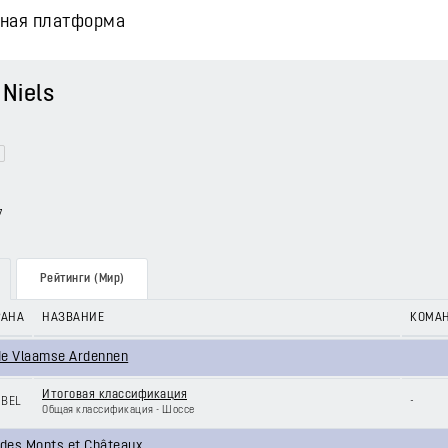
вная платформа
Niels
7
Рейтинги (Мир)
РАНА
НАЗВАНИЕ
КОМА
de Vlaamse Ardennen
Итоговая классификация
BEL
-
Общая классификация - Шоссе
 des Monts et Châteaux