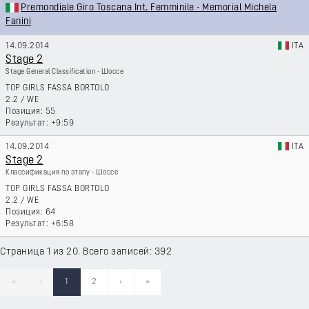
Premondiale Giro Toscana Int. Femminile - Memorial Michela
Fanini
14.09.2014
ITA
Stage 2
Stage General Classification - Шоссе
TOP GIRLS FASSA BORTOLO
2.2
/
WE
55
+9:59
14.09.2014
ITA
Stage 2
Классификация по этапу - Шоссе
TOP GIRLS FASSA BORTOLO
2.2
/
WE
64
+6:58
Страница 1 из 20. Всего записей: 392
«
‹
1
2
›
»