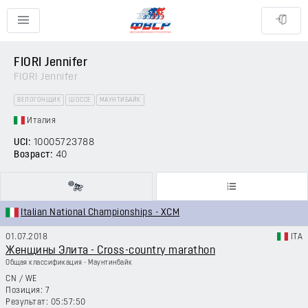
FIORI Jennifer
FIORI Jennifer
ВЕЛОГОНЩИК
ШОССЕ
МАУНТИБАЙК
Италия
UCI:
10005723788
Возраст:
40
Italian National Championships - XCM
01.07.2018
ITA
Женщины Элита - Cross-country marathon
Общая классификация - Маунтинбайк
CN
/
WE
7
05:57:50