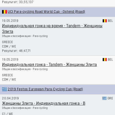
33,55,137
UCI Para-cycling Road World Cup - Ostend (Road)
19.05.2019
BEL
Индивидуальная гонка на время - Tandem - Женщины
Элита
Общая классификация - Para-cycling
GREECE
CDM
/
WE
46:47,71
19.05.2019
BEL
Индивидуальная гонка - Tandem - Женщины Элита
Общая классификация - Para-cycling
GREECE
CDM
/
WE
2019 Festos European Para-Cycling Cup (Road)
20.04.2019
GRE
Женщины Элита - Индивидуальная гонка - B
Общая классификация - Para-cycling
C1
/
WE