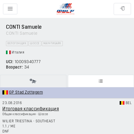
CONTI Samuele
CONTI Samuele
ВЕЛОГОНЩИК
ШОССЕ
МАУНТИБАЙК
Италия
UCI:
10009340777
Возраст:
34
GP Stad Zottegem
23.08.2016
BEL
Итоговая классификация
Общая классификация - Шоссе
WILIER TRIESTINA - SOUTHEAST
1.1
/
ME
DNF