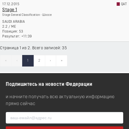
17.12.2015
QAT
Stage 1
Stage General Classification - Шоссе
SAUDI ARABIA
2.2
/
ME
53
+11:39
Страница 1 из 2. Всего записей: 35
«
‹
1
2
›
»
Подпишитесь на новости Федерации
и начните получать всю актуальную информацию
прямо сейчас