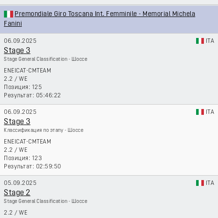
Premondiale Giro Toscana Int. Femminile - Memorial Michela
Fanini
06.09.2025
ITA
Stage 3
Stage General Classification - Шоссе
ENEICAT-CMTEAM
2.2
/
WE
125
05:46:22
06.09.2025
ITA
Stage 3
Классификация по этапу - Шоссе
ENEICAT-CMTEAM
2.2
/
WE
123
02:59:50
05.09.2025
ITA
Stage 2
Stage General Classification - Шоссе
2.2
/
WE