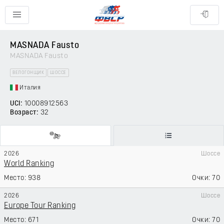
MASNADA Fausto
MASNADA Fausto
ВЕЛОГОНЩИК
ШОССЕ
Италия
UCI:
10008912563
Возраст:
32
2026
Шоссе
World Ranking
938
70
2026
Шоссе
Europe Tour Ranking
671
70