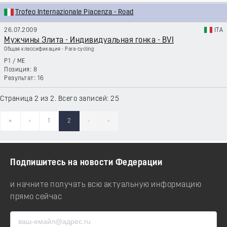
Trofeo Internazionale Piacenza - Road
26.07.2009
ITA
Мужчины Элита - Индивидуальная гонка - BVI
Общая классификация - Para-cycling
P1
/
ME
8
16
Страница 2 из 2. Всего записей: 25
«
‹
1
2
›
»
Подпишитесь на новости Федерации
и начните получать всю актуальную информацию
прямо сейчас