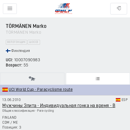
TÖRMÄNEN Marko
TÖRMÄNEN Marko
ВЕЛОГОНЩИК
ШОССЕ
Финляндия
UCI:
10007090983
Возраст:
55
UCI World Cup - Paracyclisme route
13.06.2010
ESP
Мужчины Элита - Индивидуальная гонка на время - B
Общая классификация - Para-cycling
FINLAND
CDM
/
ME
3