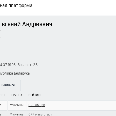
вная платформа
Евгений Андреевич
y
4
14.07.1998
, Возраст: 28
публика Беларусь
Рейтинги
ОРТ
ГРУППА
РЕЙТИНГ
е
Мужчины
CRP общий
е
Мужчины
CRP масс-старт