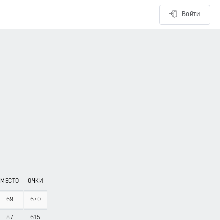
Войти
МЕСТО
ОЧКИ
69
670
87
615