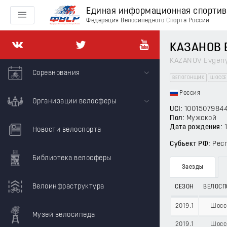
Единая информационная спорти
Федерация Велосипедного Спорта России
КАЗАНОВ 
KAZANOV Evgen
Соревнования
ВЕЛОГОНЩИК
ШОССЕ
Россия
Организации велосферы
UCI:
1001507984
Пол:
Мужской
Дата рождения:
Новости велоспорта
Субьект РФ:
Рес
Библиотека велосферы
Заезды
Велоинфраструктура
СЕЗОН
ВЕЛОСП
2019.1
Шосс
Музей велосипеда
2019.1
Шосс