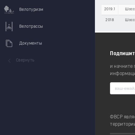
2019.1
Шосс
Велотуризм
2018
Шосс
Велотрассы
Документы
Подпишит
Свернуть
и начните
информаци
ФВСР явля
территори