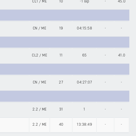
CL1
/
ME
10
-1 lap
-
45.0
CN
/
ME
19
04:15:58
-
-
CL2
/
ME
11
65
-
41.0
CN
/
ME
27
04:27:07
-
-
2.2
/
ME
31
1
-
-
2.2
/
ME
40
13:38:49
-
-