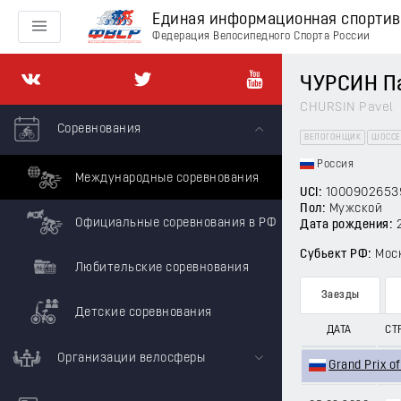
Единая информационная спорти
Федерация Велосипедного Спорта России
ЧУРСИН Па
CHURSIN Pavel
Соревнования
ВЕЛОГОНЩИК
ШОССЕ
Россия
Международные соревнования
UCI:
1000902653
Пол:
Мужской
Официальные соревнования в РФ
Дата рождения:
Субьект РФ:
Мос
Любительские соревнования
Заезды
Детские соревнования
ДАТА
СТ
Организации велосферы
Grand Prix 