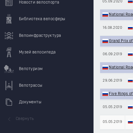
05.09.2020
Новости велоспорта
National Roa
Библиотека велосферы
16.08.2020
Велоинфраструктура
Grand Prix o
Музей велосипеда
06.09.2019
National Roa
Велотуризм
29.06.2019
Велотрассы
Five Rings 
Документы
05.05.2019
Свернуть
05.05.2019