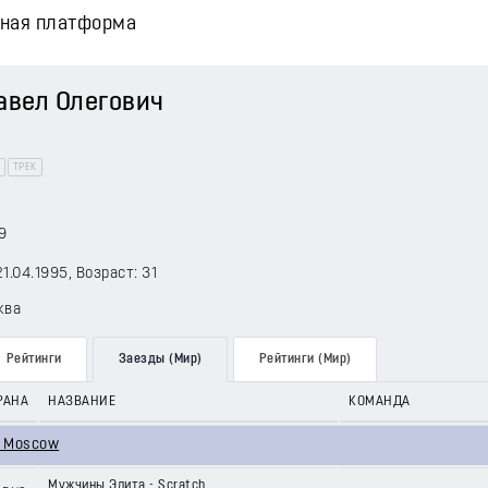
вная платформа
вел Олегович
ТРЕК
9
21.04.1995
, Возраст: 31
ква
Рейтинги
Заезды (Мир)
Рейтинги (Мир)
РАНА
НАЗВАНИЕ
КОМАНДА
of Moscow
Мужчины Элита - Scratch