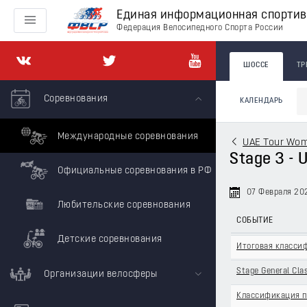
Единая информационная спорти
Федерация Велосипедного Спорта России
ШОССЕ
ТР
Соревнования
КАЛЕНДАРЬ
Международные соревнования
UAE Tour Wo
Stage 3 - 
Официальные соревнования в РФ
07 Февраля 20
Любительские соревнования
СОБЫТИЕ
Детские соревнования
Итоговая класси
Stage General Clas
Организации велосферы
Классификация п