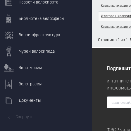
Новости велоспорта
Классификация э
Итоговая класси
Библиотека велосферы
Классификация э
Велоинфраструктура
Страница 1 из 1.
Музей велосипеда
Велотуризм
Подпишит
и начните
Велотрассы
информаци
Документы
Свернуть
ФВСР явля