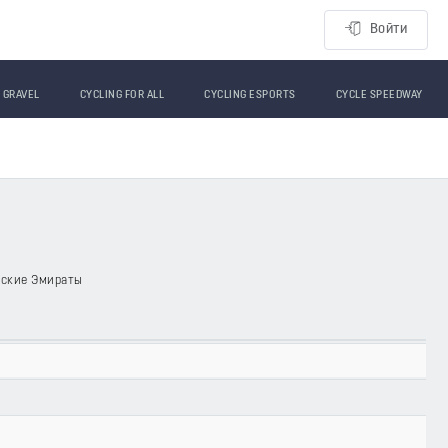
Войти
GRAVEL
CYCLING FOR ALL
CYCLING ESPORTS
CYCLE SPEEDWAY
бские Эмираты