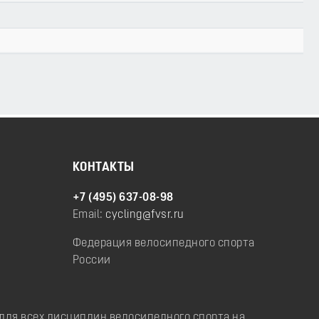
КОНТАКТЫ
+7 (495) 637-08-98
Email:
cycling@fvsr.ru
Федерация велосипедного спорта
России
ля всех дисциплин велосипедного спорта на