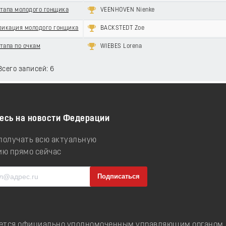
тапа молодого гонщика
VEENHOVEN Nienke
фикация молодого гонщика
BACKSTEDT Zoe
тапа по очкам
WIEBES Lorena
 Всего записей: 6
есь на новости Федерации
 получать всю актуальную
ю прямо сейчас
ется официально уполномоченным управляющим органом д