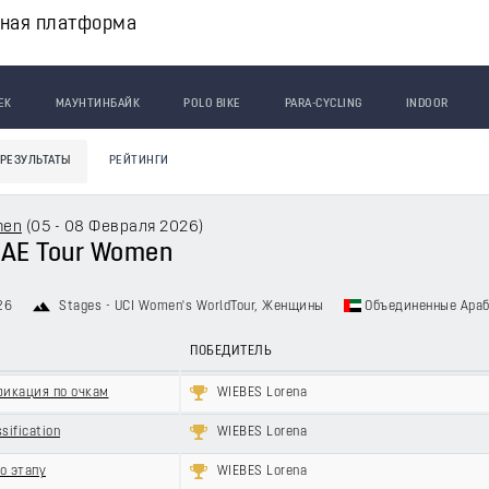
вная платформа
ЕК
МАУНТИНБАЙК
POLO BIKE
PARA-CYCLING
INDOOR
РЕЗУЛЬТАТЫ
РЕЙТИНГИ
men
(
05 - 08 Февраля 2026
)
UAE Tour Women
26
Stages - UCI Women's WorldTour
, Женщины
Объединенные Ара
ПОБЕДИТЕЛЬ
фикация по очкам
WIEBES Lorena
sification
WIEBES Lorena
о этапу
WIEBES Lorena