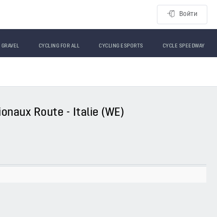
Войти
GRAVEL
CYCLING FOR ALL
CYCLING ESPORTS
CYCLE SPEEDWAY
ionaux Route - Italie (WE)