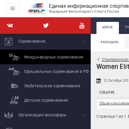
Единая информационная спорти
Федерация Велосипедного Спорта России
ШОССЕ
ТР
Соревнования
КАЛЕНДАРЬ
Международные соревнования
Championnats 
Women Elite
Официальные соревнования в РФ
12 Октября 201
Любительские соревнования
СОБЫТИЕ
Детские соревнования
Общая классифи
Организации велосферы
Страница 1 из 1. 