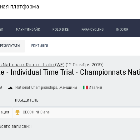
вная платформа
ЕК
МАУНТИНБАЙК
POLO BIKE
PARA-CYCLING
INDOOR
РЕЗУЛЬТАТЫ
РЕЙТИНГИ
Nationaux Route - Italie (WE)
(
12 Октября 2019
)
 - Individual Time Trial - Championnats Nat
9
National Championships
, Женщины
Италия
ПОБЕДИТЕЛЬ
кация
CECCHINI Elena
Всего записей: 1