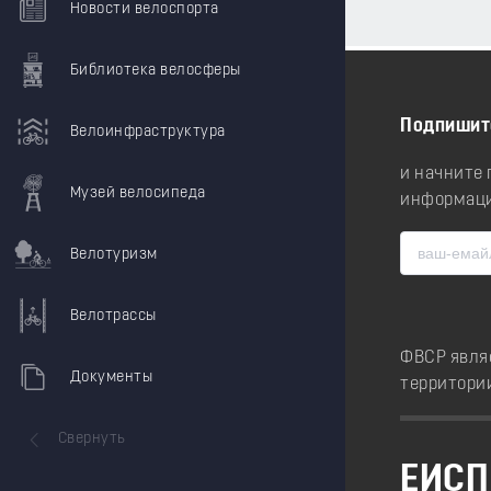
Новости велоспорта
Библиотека велосферы
Подпишит
Велоинфраструктура
и начните
Музей велосипеда
информаци
Велотуризм
Велотрассы
ФВСР явля
Документы
территори
Свернуть
ЕИСП